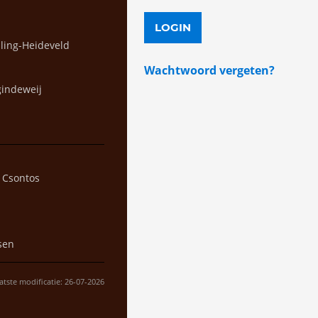
lling-Heideveld
Wachtwoord vergeten?
gindeweij
t Csontos
sen
atste modificatie: 26-07-2026