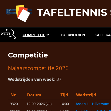
Skip
TAFELTENNIS
to
content
COMPETITIE
TOERNOOIEN
GELE K
Competitie
Najaarscompetitie 2026
Wedstrijden van week:
37
Nr.
Datum
Tijd
Wedstrijd
93201
12-09-2026 (za)
14:00
Assen 1 - Hilversum 