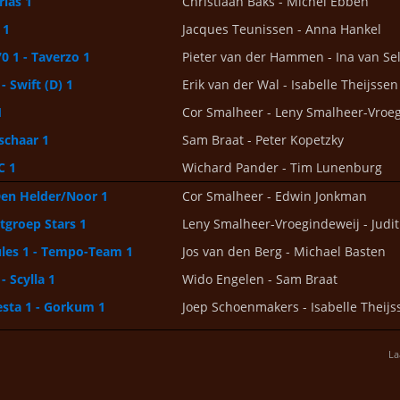
rias 1
Christiaan Baks - Michel Ebben
 1
Jacques Teunissen - Anna Hankel
0 1 - Taverzo 1
Pieter van der Hammen - Ina van Se
- Swift (D) 1
Erik van der Wal - Isabelle Theijssen
1
Cor Smalheer - Leny Smalheer-Vroe
schaar 1
Sam Braat - Peter Kopetzky
C 1
Wichard Pander - Tim Lunenburg
Den Helder/Noor 1
Cor Smalheer - Edwin Jonkman
tgroep Stars 1
Leny Smalheer-Vroegindeweij - Judi
es 1 - Tempo-Team 1
Jos van den Berg - Michael Basten
 Scylla 1
Wido Engelen - Sam Braat
ta 1 - Gorkum 1
Joep Schoenmakers - Isabelle Theijs
La