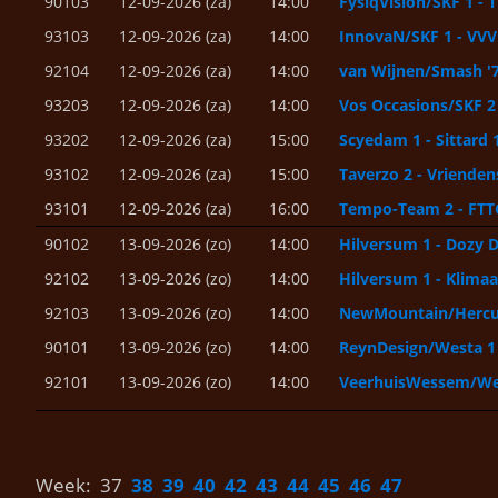
90103
12-09-2026 (za)
14:00
FysiqVision/SKF 1 - T
93103
12-09-2026 (za)
14:00
InnovaN/SKF 1 - VVV
92104
12-09-2026 (za)
14:00
van Wijnen/Smash '7
93203
12-09-2026 (za)
14:00
Vos Occasions/SKF 2 
93202
12-09-2026 (za)
15:00
Scyedam 1 - Sittard 
93102
12-09-2026 (za)
15:00
Taverzo 2 - Vrienden
93101
12-09-2026 (za)
16:00
Tempo-Team 2 - FTT
90102
13-09-2026 (zo)
14:00
Hilversum 1 - Dozy 
92102
13-09-2026 (zo)
14:00
Hilversum 1 - Klimaa
92103
13-09-2026 (zo)
14:00
NewMountain/Hercul
90101
13-09-2026 (zo)
14:00
ReynDesign/Westa 1 -
92101
13-09-2026 (zo)
14:00
VeerhuisWessem/Wes
Week: 37
38
39
40
42
43
44
45
46
47